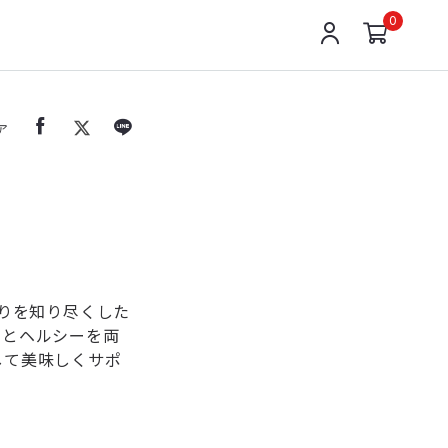
0
ア
くりを知り尽くした
さとヘルシーを両
して美味しくサポ