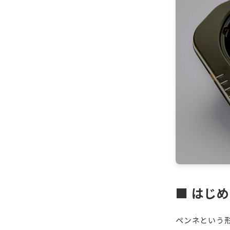
■ はじ
ペンネという