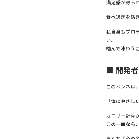
満足感
が得ら
食べ過ぎを防
私自身もプロ
い。
噛んで味わう
■ 開発
このペンネは
「
体にやさし
カロリー計算
この一皿なら
そんな「心の