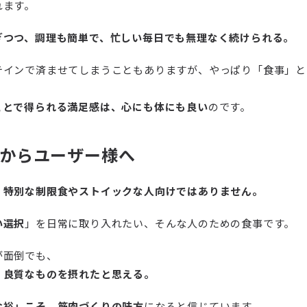
れます。
ぎつつ、調理も簡単で、忙しい毎日でも無理なく続けられる。
テインで済ませてしまうこともありますが、やっぱり「食事」と
ことで得られる満足感は、心にも体にも良い
のです。
者からユーザー様へ
、
特別な制限食やストイックな人向けではありません。
い選択
」を日常に取り入れたい、そんな人のための食事です。
が面倒でも、
、良質なものを摂れたと思える。
余裕」こそ、筋肉づくりの味方
になると信じています。