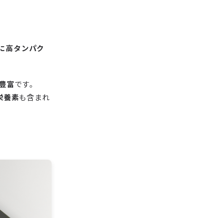
に高タンパク
豊富
です。
栄養素
も含まれ