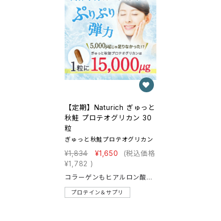
【定期】Naturich ぎゅっと
秋鮭 プロテオグリカン 30
粒
ぎゅっと秋鮭プロテオグリカン
¥1,834
¥1,650
(税込価格
¥1,782
)
コラーゲンもヒアルロン酸も凌駕するハリ・ツヤ・潤いの超人気成分！定期購入■毎回10％OFF・送料無料 ずっとお得な定期プラン「定期商品の中途解約の際は、次回出荷予定日の5日前までにリーダスお客様センター《0120-587-767》までご連絡下さい。」■月々１回お届け■毎月10％OFF・送料無料 ずっとお得な定期プランこんな方におすすめお肌の調子を上げたいぷりぷり感を取り戻したいヒアルロン酸やコラーゲンを飲んでも実感が弱い節々の調子がよくない
プロテイン＆サプリ