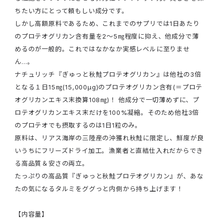
ちたい方にとって頼もしい成分です。
しかし高額原料であるため、これまでのサプリでは1日あたり
のプロテオグリカン含有量を2～5㎎程度に抑え、他成分で薄
めるのが一般的。これではなかなか実感レベルに至りませ
ん…。
ナチュリッチ『ぎゅっと秋鮭プロテオグリカン』は他社の3倍
となる１日15㎎(15,000μg)のプロテオグリカン含有(＝プロテ
オグリカンエキス末換算108㎎)！ 他成分で一切薄めずに、プ
ロテオグリカンエキス末だけを100%凝縮。そのため他社3倍
のプロテオでも摂取するのは1日1粒のみ。
原料は、リアス海岸の三陸産の沖獲れ秋鮭に限定し、鮮度が良
いうちにフリーズドライ加工。漁業者と直結仕入れだからでき
る高品質＆安さの両立。
たっぷりの高品質『ぎゅっと秋鮭プロテオグリカン』が、あな
たの気になるタルミをググっと内側から持ち上げます！
【内容量】