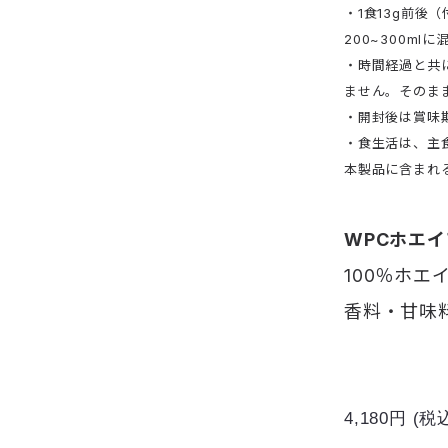
・1食13g前後
200~300m
・時間経過と共
ません。そのま
・開封後は賞味
・食生活は、主
本製品に含まれ
WPCホエ
100％ホエ
香料・甘味
4,180円
(税