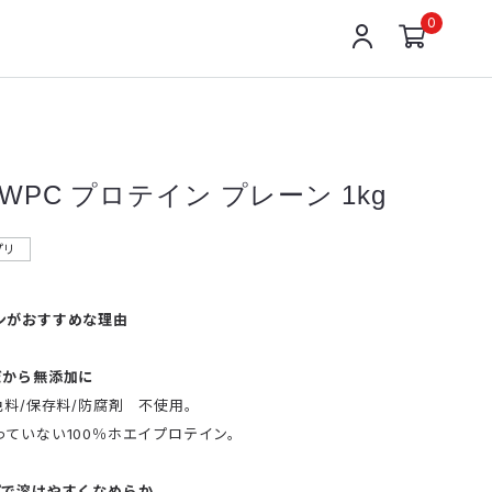
0
ch WPC プロテイン プレーン 1kg
プリ
ンがおすすめな理由
だから無添加に
色料/保存料/防腐剤 不使用。
ていない100％ホエイプロテイン。
プで溶けやすくなめらか