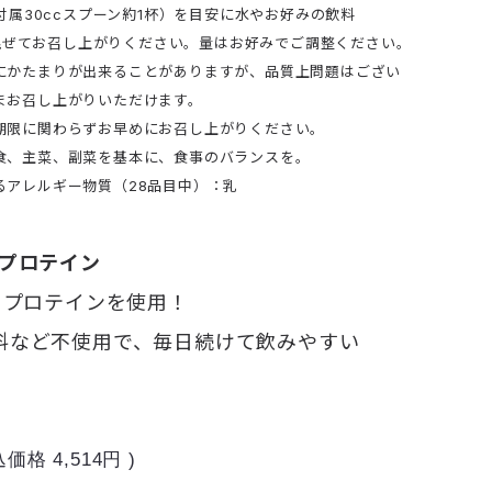
（付属30ccスプーン約1杯）を目安に水やお好みの飲料
lに混ぜてお召し上がりください。量はお好みでご調整ください。
にかたまりが出来ることがありますが、品質上問題はござい
まお召し上がりいただけます。
期限に関わらずお早めにお召し上がりください。
食、主菜、副菜を基本に、食事のバランスを。
るアレルギー物質（28品目中）：乳
イプロテイン
イプロテインを使用！
料など不使用で、毎日続けて飲みやすい
込価格
4,514円
)