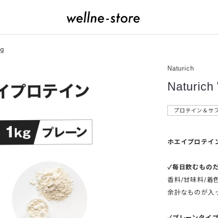
g
Naturich
Naturi
プロテイン＆サ
ホエイプロテイ
✓毎日飲むもの
香料/甘味料/着
余計なものが入っ
✓プレーンタイ