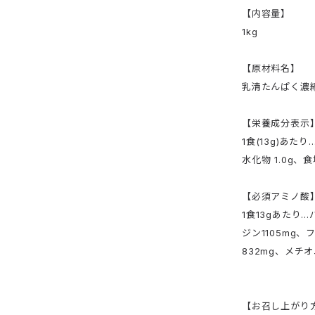
【内容量】
1kg
【原材料名】
乳清たんぱく濃縮
【栄養成分表示
1食(13g)あたり
水化物 1.0g、食
【必須アミノ酸
1食13gあたり…
ジン1105mg
832mg、メチ
【お召し上がり